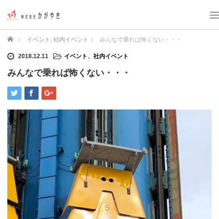
T
o
g
ホーム
イベント
,
社内イベント
みんなで乗れば怖くない・・・
g
l
2018.12.11
イベント
、
社内イベント
e
みんなで乗れば怖くない・・・
n
a
v
i
g
a
t
i
o
n