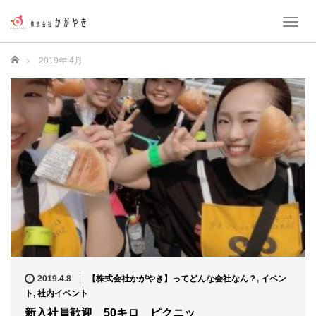
T
o
g
ホーム
2019年 4月
g
l
e
n
a
v
i
g
a
t
i
o
n
2019.4.8
【株式会社かがやき】ってどんな会社なん？
,
イベン
ト
,
社内イベント
新入社員歓迎 50キロ ピクニッ