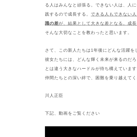
る人はみんなと頑張る。できない人は、人に
践するので成長する。
できる人もできない人
識の差
が、結果として大きな差となる。成長
そんな大切なことを教わったと思います。
さて、この新人たちは
1
年後にどんな活躍を
彼女たちには、どんな輝く未来が来るのだろ
とは違う大きなハードルが待ち構えています
仲間たちとの深い絆で、困難を乗り越えてく
川人正臣
下記、動画をご覧ください