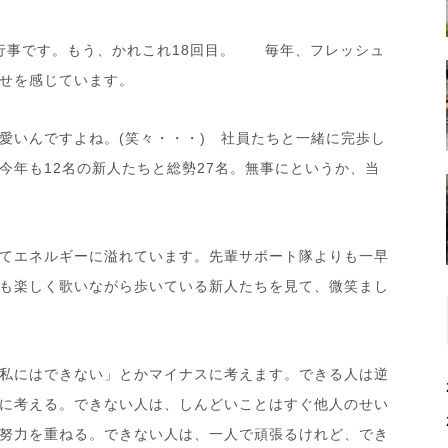
行事です。もう、かれこれ
18
回目。 毎年、フレッシュ
せを感じています。
愛いんですよね。
(
笑々・・・
)
社員たちと一緒に完歩し
今年も
12
名の新人たちと総勢
27
名。無事にというか、当
てエネルギーに溢れています。先輩サポート隊よりも一早
も楽しく歌いながら歩いている新人たちを見て、微笑まし
私にはできない」とかマイナスに考えます。できる人は逆
に考える。できない人は、しんどいことはすぐ他人のせい
努力を重ねる。できない人は、一人で頑張るけれど、でき