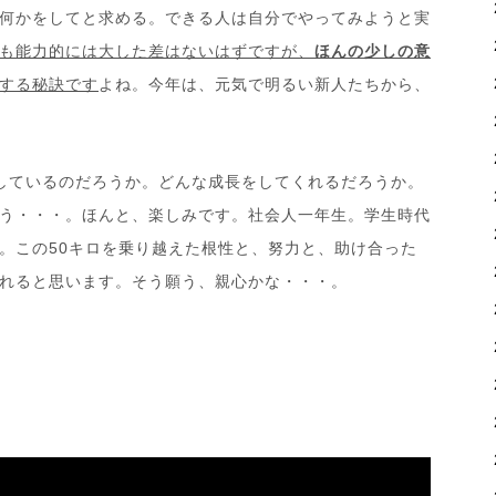
何かをしてと求める。できる人は自分でやってみようと実
も能力的には大した差はないはずですが、
ほんの少しの意
する秘訣です
よね。今年は、元気で明るい新人たちから、
しているのだろうか。どんな成長をしてくれるだろうか。
う・・・。ほんと、楽しみです。社会人一年生。学生時代
。この
50
キロを乗り越えた根性と、努力と、助け合った
れると思います。そう願う、親心かな・・・。