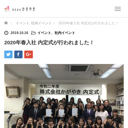
T
o
g
ホーム
イベント
,
社内イベント
2020年春入社 内定式が行われました！
g
l
2019.10.16
イベント
、
社内イベント
e
2020年春入社 内定式が行われました！
n
a
v
i
g
a
t
i
o
n