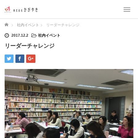
T
o
g
ホーム
社内イベント
リーダーチャレンジ
g
l
2017.12.2
社内イベント
e
リーダーチャレンジ
n
a
v
i
g
a
t
i
o
n