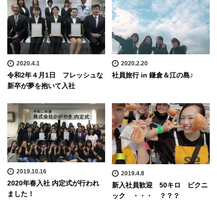
2020.4.1
2020.2.20
令和2年４月1日 フレッシュな
社員旅行 in 鎌倉＆江の島♪
新卒が夢を抱いて入社
2019.10.16
2019.4.8
2020年春入社 内定式が行われ
新入社員歓迎 50キロ ピクニ
ました！
ック ・・・ ？？？