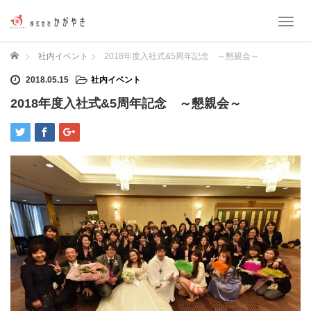
T
o
g
ホーム
社内イベント
2018年度入社式&5周年記念 ～懇親会～
g
l
2018.05.15
社内イベント
e
2018年度入社式&5周年記念 ～懇親会～
n
a
v
i
g
a
t
i
o
n