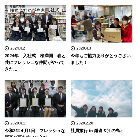
2024.4.2
2020.4.3
2024年 入社式 桜満開 春と
今年もご協力ありがとうござい
共にフレッシュな仲間がやって
ました！
きた…
2020.4.1
2020.2.20
令和2年４月1日 フレッシュな
社員旅行 in 鎌倉＆江の島♪